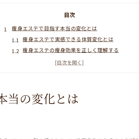
目次
痩身エステで目指す本当の変化とは
痩身エステで実感できる体質変化とは
痩身エステの痩身効果を正しく理解する
痩身エステがおすすめされる理由を検証
痩身エステを通じて得られる本質的変化
痩身エステは意味ないと言われる理由も考察
ハンド施術とマシン痩身の違いを徹底解説
本当の変化とは
痩身ハンド施術とマシンの特徴を比較
痩身エステで選ぶハンドとマシンの違い
痩身マシン施術のメリットと注意点
痩身ハンド施術の効果とその魅力とは