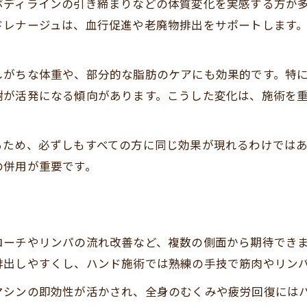
ボディラインの引き締まりなどの体質変化を実感する方が
痩身エステはどちらが自分向きか判断するコツ
ドレナージュは、血行促進や老廃物排出をサポートします
期待できる痩身エステの効果と持続性
。
痩身エステの効果はどれくらい持続する？
しがちな体重や、部分的な脂肪のケアにも効果的です。特
痩身エステで期待できるサイズダウン効果
謝が活発になる傾向があります。こうした変化は、施術を
痩身エステ体験後の効果をいつ実感できるか
痩身エステのむくみ改善効果もポイント
るため、必ずしもすべての方に同じ効果が現れるわけでは
痩身エステは本当に痩せるのか検証する
の併用が重要です。
どれが自分向き？痩身施術の選び方ガイド
痩身エステが向いている人の特徴とは
る
痩身エステの施術選び基準を詳しく解説
ローチやリンパの流れ改善など、複数の側面から期待でき
痩身エステおすすめ施術の比較ポイント
排出しやすくし、ハンド施術では熟練の手技で筋肉やリン
痩身エステで後悔しないための選び方
マシンの即効性が活かされ、全身のむくみや疲労回復には