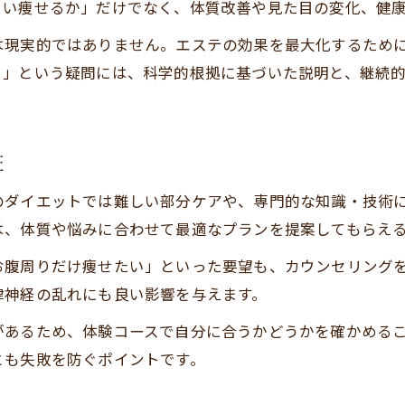
痩身エステを選ぶ際の重要なチェック項目
らい痩せるか」だけでなく、体質改善や見た目の変化、健
10回コースで感じた費用対効果を実感
は現実的ではありません。エステの効果を最大化するため
痩身エステ10回コースの費用感を解説
？」という疑問には、科学的根拠に基づいた説明と、継続
痩身エステの費用対効果を徹底的に検証
痩身エステ10回通うメリットと注意点
痩身エステは都度払いとコースどちらが得か
証
痩身エステ10回で実感できる変化を紹介
お問い合わせはこちら
お問い合わせはこちら
のダイエットでは難しい部分ケアや、専門的な知識・技術
エステで痩せる意味と現実的な活用法
は、体質や悩みに合わせて最適なプランを提案してもらえ
痩身エステに通う本当の意味を再考する
お腹周りだけ痩せたい」といった要望も、カウンセリング
痩身エステの現実的な活用法を提案
律神経の乱れにも良い影響を与えます。
痩身エステで期待値と現実のギャップを知る
があるため、体験コースで自分に合うかどうかを確かめる
痩身エステは生活習慣とどう両立するか
とも失敗を防ぐポイントです。
痩身エステを最大限活かすコツと工夫